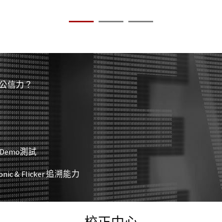
此有公信力？
驗Demo測試
ic & Flicker 追溯能力