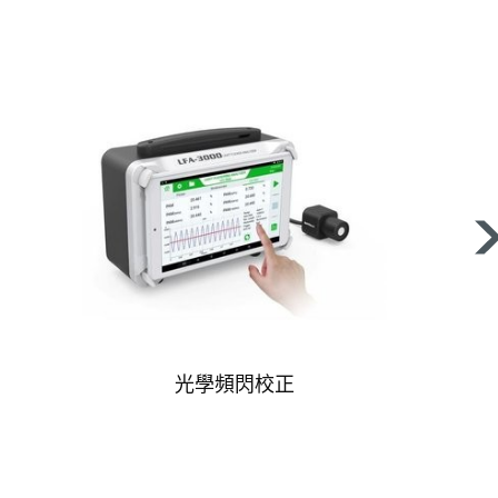
光學頻閃校正