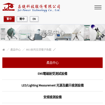
繁中
簡中
EN
首頁
產品中心
公司介紹
產品中心
M93系列交流電子負載
最新消息
產品中心
產品中心
EMS電磁耐受測試設備
校正中心
LED/Lighting Measurement 光源及顯示檢測設備
聯絡我們
安規檢測設備