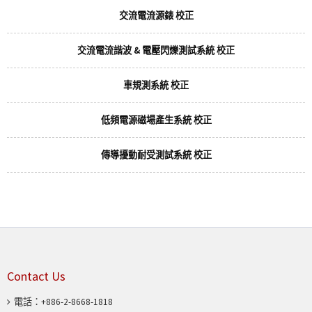
交流電流源錶 校正
交流電流諧波 & 電壓閃爍測試系統 校正
車規測系統 校正
低頻電源磁場產生系統 校正
傳導擾動耐受測試系統 校正
Contact Us
電話：
+886-2-8668-1818