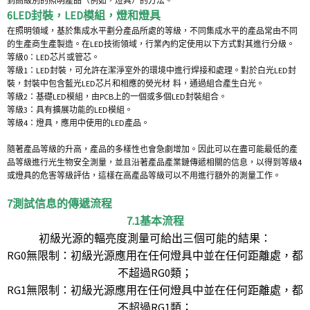
到高級別的照明產品（例如，燈具）的方法。
6LED封裝，LED模組，燈和燈具
在照明領域，基於集成水平劃分產品所處的等級，不同集成水平的產品常由不同
的生產商生產製造。在LED技術領域，行業內約定使用以下方式對其進行分級。
等級0：LED芯片或管芯。
等級1：LED封裝，可允許在潔淨室外的環境中進行焊接和處理。對於白光LED封
裝，封裝中包含藍光LED芯片和相應的熒光材 料，通過組合產生白光。
等級2：基礎LED模組，由PCB上的一個或多個LED封裝組合。
等級3：具有擴展功能的LED模組。
等級4：燈具，應用中使用的LED產品。
隨著產品等級的升高，產品的多樣性也會急劇增加。因此可以在盡可能最低的產
品等級進行光生物安全測量，並且沿著產品產業鏈傳遞相關的信息，以得到等級4
或燈具的危害等級評估，這樣在高產品等級可以不用進行額外的測量工作。
7測試信息的傳遞流程
7.1基本流程
初級光源的輻亮度測量可給出三個可能的結果：
RG0無限制：初級光源應用在任何燈具中並在任何距離處，都
不超過RG0類；
RG1無限制：初級光源應用在任何燈具中並在任何距離處，都
不超過RG1類；