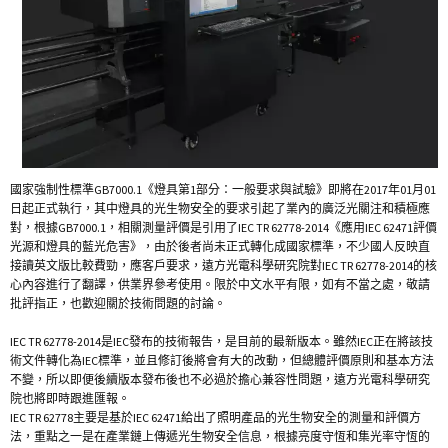
國家強制性標準GB7000.1《燈具第1部分：一般要求與試驗》即將在2017年01月01
日起正式執行，其中燈具的光生物安全的要求引起了業內的廣泛光關注和積極應
對，根據GB7000.1，相關測量評價是引用了IEC TR 62778-2014《應用IEC 62471評價
光源和燈具的藍光危害》，由於後者尚未正式轉化成國家標準，不少國人反映直
接讀英文版比較費勁，應客戶要求，遠方光電科學研究院對IEC TR 62778-2014的核
心內容進行了翻譯，供業界參考使用。限於中文水平有限，如有不當之處，敬請
批評指正，也歡迎關於技術問題的討論。
IEC TR 62778-2014是IEC發布的技術報告，是目前的最新版本。雖然IEC正在將該技
術文件轉化為IEC標準，並且修訂後將會有大的改動，但總體評價原則和基本方法
不變，所以即便後續版本發布後也不必過於擔心兼容性問題，遠方光電科學研究
院也將即時跟進匯報。
IEC TR 62778主要是基於IEC 62471給出了照明產品的光生物安全的測量和評價方
法，重點之一是在產業鏈上傳遞光生物安全信息，根據亮度守恆和集光率守恆的