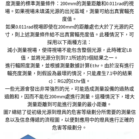
度測量的標準測量條件：200mm的測量距離和0.011rad的視
場。如果視場未填滿光源的出光區域，測量可給出真實輻亮
度值。
如果0.011rad視場即使在200mm的距離處也大於了光源的尺
寸，則上述測量條件給不出真實輻亮度值。此種情況下，可
採用以下兩種方法：
減小測量視場，使得視場不能包含整個光源，此時確定LB
值，並將光源分別到7.1所述的3個結果之一。
進行輻照度測量，並根據測量數據計算Ethr。由於沒有進行
輻亮度測量，則假設為最壞的情況，只能產生7.1中的結果
c)：RG2的Ethr值。
一些光源會發出非常強烈的光，可能造成測量設備的過熱或
過飽和，因而不能在200mm處進行測量。這種情況下，增大
測量距離到可能進行測量的最小距離。
圖7 總結了從初級光源到燈具的危害等級劃分所需要的測量信
息以及信息傳遞的流程圖，以便對應用中的燈具進行正確的
危害等級劃分。