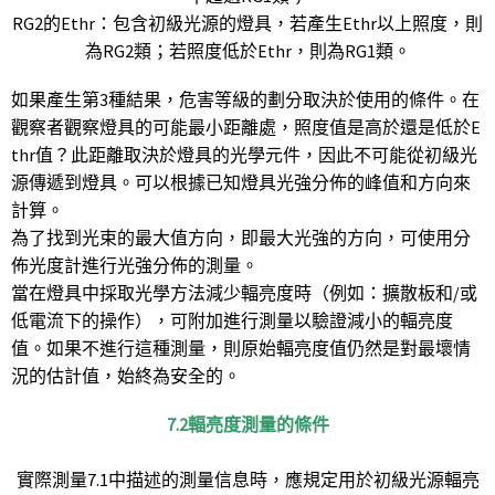
RG2的Ethr：包含初級光源的燈具，若產生Ethr以上照度，則
為RG2類；若照度低於Ethr，則為RG1類。
如果產生第3種結果，危害等級的劃分取決於使用的​​條件。在
觀察者觀察燈具的可能最小距離處，照度值是高於還是低於E
thr值？此距離取決於燈具的光學元件，因此不可能從初級光
源傳遞到燈具。可以根據已知燈具光強分佈的峰值和方向來
計算。
為了找到光束的最大值方向，即最大光強的方向，可使用分
佈光度計進行光強分佈的測量。
當在燈具中採取光學方法減少輻亮度時（例如：擴散板和/或
低電流下的操作），可附加進行測量以驗證減小的輻亮度
值。如果不進行這種測量，則原始輻亮度值仍然是對最壞情
況的估計值，始終為安全的。
7.2輻亮度測量的條件
實際測量7.1中描述的測量信息時，應規定用於初級光源輻亮