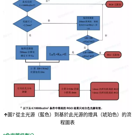
↑
圖7 從主光源（藍色）到基於此光源的燈具（琥珀色）的流
程圖表