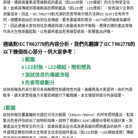
原理，通過測量集成等級較低的產品（如LED封裝、LED模組）的光生物安全信
息，並將其傳遞到等級較高的照明產品（如LED燈、LED燈具），從而減少企業的
測量成本。因此，IEC TR62778對光源的危害等級分類方法與IEC 62471也有所不
同，總體來說由於涉及到信息傳遞，要考慮最壞的情況，62778的評級更為嚴苛
了。因此建議大家找到信息傳遞與減小測量成本的平衡點，選擇合適的產品等級
作為光生物測量起點，以免最終產品危害類型過高，影響產品評價。
通過對IEC TR62778的內容分析，我們先翻譯了IEC TR62778的
以下幾個核心部分，供大家參考：
1 範圍
6 LED封裝，LED模組，燈和燈具
7 測試信息的傳遞流程
8 危害等級劃分
該技術報告的其它部分多為解釋性和通用性內容，後續再為大家提供。由於內容
較多，請大家登陸遠方光電官網進行下載閱讀，本文僅提供部分內容提要。
1範圍
該技術報告覆蓋輻射光譜在可見光範圍（380nm-780nm）的所有照明產品，對其
藍光危害評估給出了說明和指導。說明了根據IEC 62471通過光學和光譜計算，測
量產品光生物安全的方法，如果該產品旨在成為更高級別照明產品的組件，本文
件還規定瞭如何將光生物安全信息從組件產品（如LED封裝，LED模組或燈）傳遞