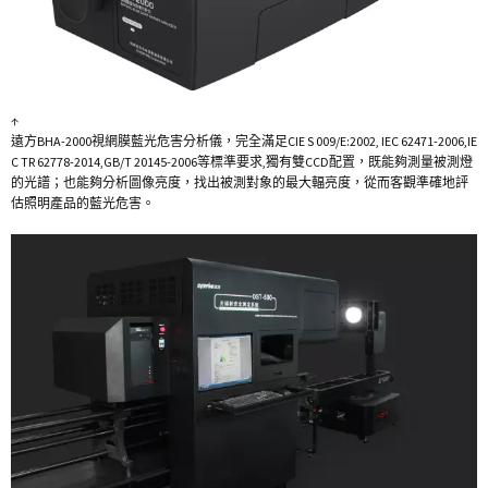
↑
遠方BHA-2000視網膜藍光危害分析儀，完全滿足CIE S 009/E:2002, IEC 62471-2006,IE
C TR 62778-2014,GB/T 20145-2006等標準要求,獨有雙CCD配置，既能夠測量被測燈
的光譜；也能夠分析圖像亮度，找出被測對象的最大輻亮度，從而客觀準確地評
估照明產品的藍光危害。