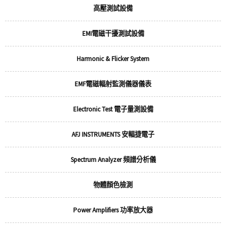
高壓測試設備
EMI電磁干擾測試設備
Harmonic & Flicker System
EMF電磁輻射監測儀器儀表
Electronic Test 電子量測設備
AFJ INSTRUMENTS 安輻捷電子
Spectrum Analyzer 頻譜分析儀
物體顏色檢測
Power Amplifiers 功率放大器