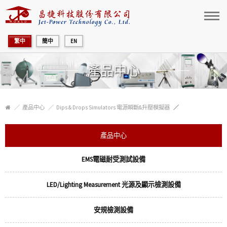
繁中
簡中
EN
首頁
產品中心
公司介紹
產品中心
Dips & Drops Simulators 電源瞬斷&升壓模擬器
最新消息
產品中心
產品中心
EMS電磁耐受測試設備
校正中心
LED/Lighting Measurement 光源及顯示檢測設備
聯絡我們
安規檢測設備