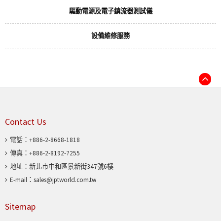
驅動電源及電子鎮流器測試儀
設備維修服務
Contact Us
電話：
+886-2-8668-1818
傳真：+886-2-8192-7255
地址：
新北市中和區景新街347號6樓
E-mail：
sales@jptworld.com.tw
Sitemap