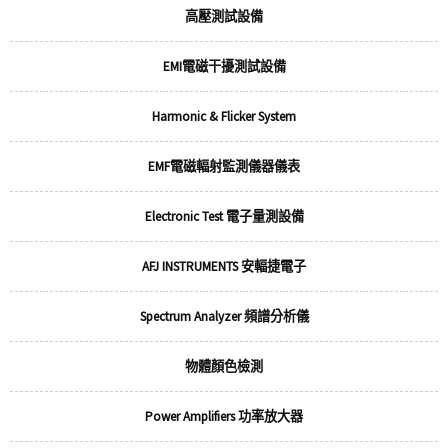
高壓測試設備
EMI電磁干擾測試設備
Harmonic & Flicker System
EMF電磁輻射監測儀器儀表
Electronic Test 電子量測設備
AFJ INSTRUMENTS 安輻捷電子
Spectrum Analyzer 頻譜分析儀
物體顏色檢測
Power Amplifiers 功率放大器